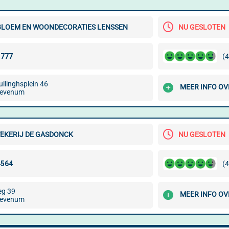
BLOEM EN WOONDECORATIES LENSSEN
NU GESLOTEN
(4
llinghsplein 46
MEER INFO OV
Sevenum
KERIJ DE GASDONCK
NU GESLOTEN
(4
eg 39
MEER INFO OV
Sevenum