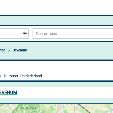
sten
Sevenum
SEVENUM