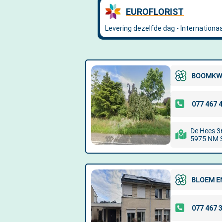
BOOMKWE
De Hees 3
5975 NM 
BLOEM E