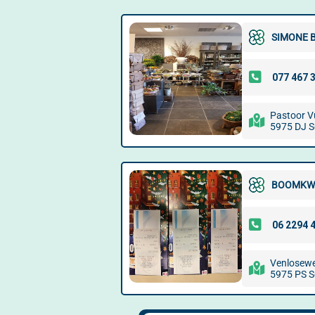
SIMONE 
Pastoor Vu
5975 DJ 
BOOMKWE
Venlosew
5975 PS 