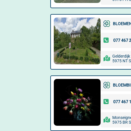
BLOEMEN
Gelderdijk
5975 NT 
BLOEMBI
Monseigne
5975 BR 