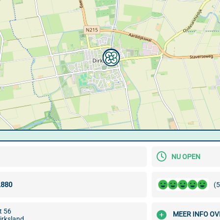
NU OPEN
(5
t 56
MEER INFO OV
irksland