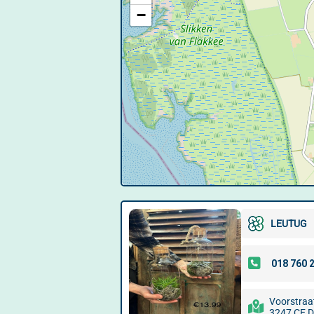
−
LEUTUG
Voorstraa
3247 CE D