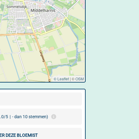
© Leaflet
|
©
OSM
.0/5
|
- dan 10 stemmen)
ER DEZE BLOEMIST